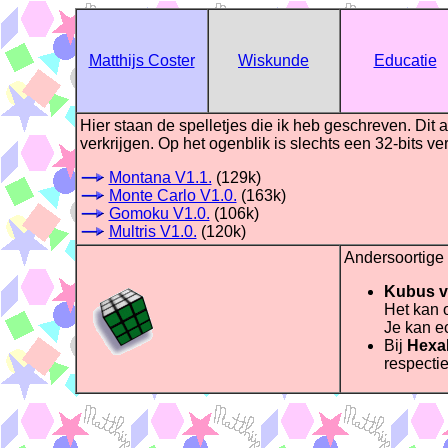
Matthijs Coster
Wiskunde
Educatie
Hier staan de spelletjes die ik heb geschreven. Dit
verkrijgen. Op het ogenblik is slechts een 32-bits v
Montana V1.1.
(129k)
Monte Carlo V1.0.
(163k)
Gomoku V1.0.
(106k)
Multris V1.0.
(120k)
Andersoortige 
Kubus v
Het kan 
Je kan e
Bij
Hexa
respectie