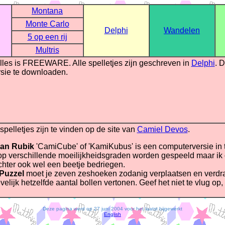
Montana
Monte Carlo
Delphi
Wandelen
5 op een rij
Multris
 alles is FREEWARE. Alle spelletjes zijn geschreven in
Delphi
. 
ersie te downloaden.
spelletjes zijn te vinden op de site van
Camiel Devos
.
an Rubik
'CamiCube' of 'KamiKubus' is een computerversie in
op verschillende moeilijkheidsgraden worden gespeeld maar ik d
chter ook wel een beetje bedriegen.
Puzzel
moet je zeven zeshoeken zodanig verplaatsen en verdraa
velijk hetzelfde aantal bollen vertonen. Geef het niet te vlug op,
Deze pagina werd op 27 juni 2004 voor het laatst bijgewerkt
English